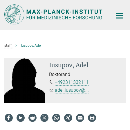
Hauptinhalt
staff
Iusupov, Adel
Iusupov, Adel
Doktorand
+492311332111
adel.iusupov@...