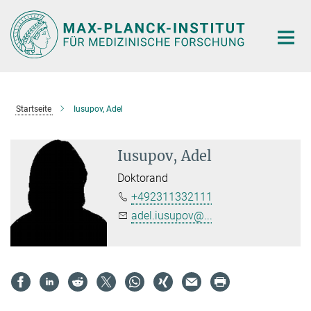
Hauptinhalt
Startseite
Iusupov, Adel
Iusupov, Adel
Doktorand
+492311332111
adel.iusupov@...