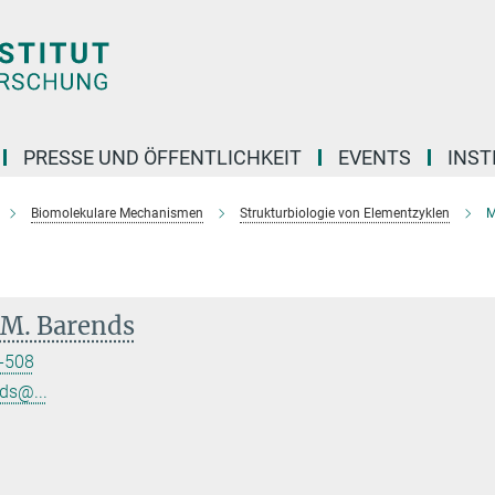
PRESSE UND ÖFFENTLICHKEIT
EVENTS
INST
Biomolekulare Mechanismen
Strukturbiologie von Elementzyklen
M
 M. Barends
-508
ds@...