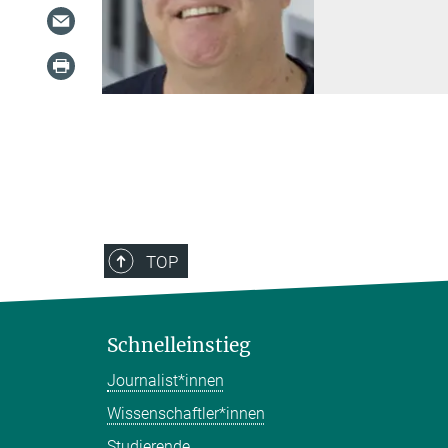
TOP
Schnelleinstieg
Journalist*innen
Wissenschaftler*innen
Studierende