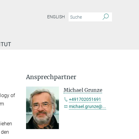
ENGLISH
ITUT
Ansprechpartner
Michael Grunze
logy of
+491702051691
im
michael.grunze@...
liehen
 den