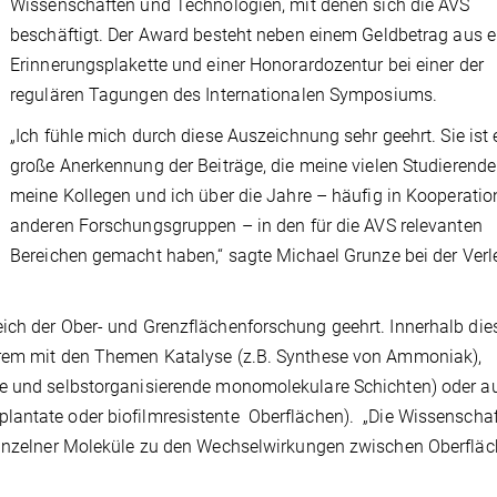
Wissenschaften und Technologien, mit denen sich die AVS
beschäftigt. Der Award besteht neben einem Geldbetrag aus e
Erinnerungsplakette und einer Honorardozentur bei einer der
regulären Tagungen des Internationalen Symposiums.
„Ich fühle mich durch diese Auszeichnung sehr geehrt. Sie ist 
große Anerkennung der Beiträge, die meine vielen Studierende
meine Kollegen und ich über die Jahre – häufig in Kooperatio
anderen Forschungsgruppen – in den für die AVS relevanten
Bereichen gemacht haben,“ sagte Michael Grunze bei der Verl
ich der Ober- und Grenzflächenforschung geehrt. Innerhalb die
erem mit den Themen Katalyse (z.B. Synthese von Ammoniak),
me und selbstorganisierende monomolekulare Schichten) oder a
lantate oder biofilmresistente Oberflächen). „Die Wissenscha
einzelner Moleküle zu den Wechselwirkungen zwischen Oberflä