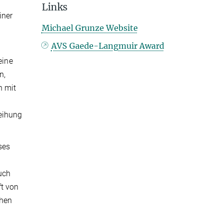
Links
iner
Michael Grunze Website
AVS Gaede-Langmuir Award
eine
n,
n mit
eihung
ses
uch
ft von
chen