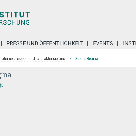
PRESSE UND ÖFFENTLICHKEIT
EVENTS
INST
roteinexpression und -charakterisierung
Singer, Regina
gina
...