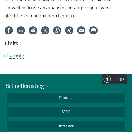
Umwelteinflüsse anzupassen, herangezogen - was
gleichbedeutend mit dem Lernen ist.
Links
website
TOP
Schnelleinstieg
Journalist*innen
Kontakt
Wissenschaftler*innen
MPG
Studierende
Besucher*innen
Intranet