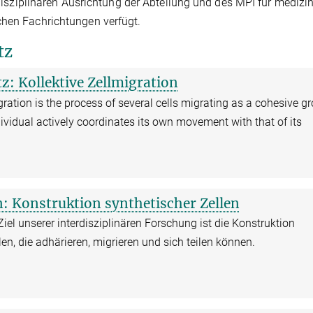
erdisziplinären Ausrichtung der Abteilung und des MPI für medizi
chen Fachrichtungen verfügt.
tz
z: Kollektive Zellmigration
igration is the process of several cells migrating as a cohesive g
ividual actively coordinates its own movement with that of its
n: Konstruktion synthetischer Zellen
iel unserer interdisziplinären Forschung ist die Konstruktion
len, die adhärieren, migrieren und sich teilen können.