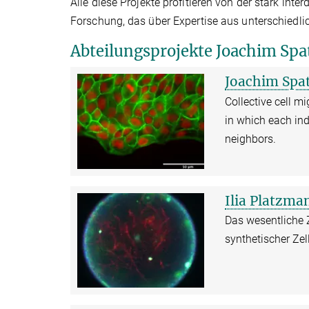
Alle diese Projekte profitieren von der stark int
Forschung, das über Expertise aus unterschiedli
Abteilungsprojekte Joachim Spa
Joachim Spat
Collective cell m
in which each ind
neighbors.
Ilia Platzma
Das wesentliche Z
synthetischer Zel