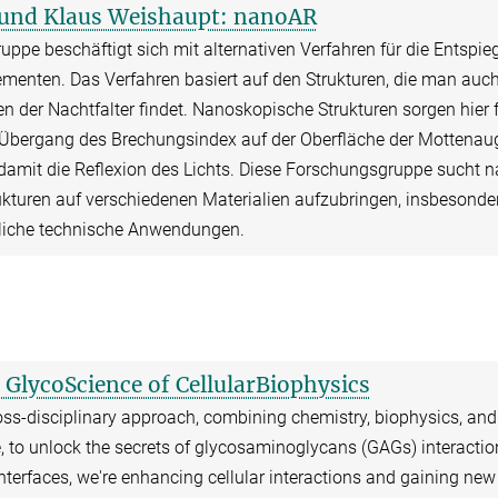
 und Klaus Weishaupt: nanoAR
ppe beschäftigt sich mit alternativen Verfahren für die Entspie
ementen. Das Verfahren basiert auf den Strukturen, die man auc
 der Nachtfalter findet. Nanoskopische Strukturen sorgen hier 
 Übergang des Brechungsindex auf der Oberfläche der Mottenau
damit die Reflexion des Lichts. Diese Forschungsgruppe sucht 
ukturen auf verschiedenen Materialien aufzubringen, insbesonder
liche technische Anwendungen.
GlycoScience of CellularBiophysics
oss-disciplinary approach, combining chemistry, biophysics, and
, to unlock the secrets of
glycosaminoglycans (GAGs) interactio
nterfaces, we're enhancing cellular interactions and gaining new