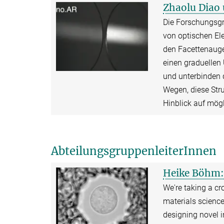
Zhaolu Diao
Die Forschungsgru
von optischen El
den Facettenaugen
einen graduellen
und unterbinden 
Wegen, diese Str
Hinblick auf mög
AbteilungsgruppenleiterInnen
Heike Böhm: 
We're taking a cr
materials science
designing novel i