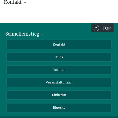
Kontakt
Elisabeth Fuhry
+49 6221 486-650
elisabeth.fuhry@...
TOP
Schnelleinstieg
Prof. Dr. Daniel Müller an der ETH Zürich
Journalist*innen
Kontakt
Wissenschaftler*innen
MPG
Studierende
Besucher*innen
Intranet
Bewerber*innen
Veranstaltungen
LinkedIn
Bluesky