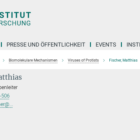
PRESSE UND ÖFFENTLICHKEIT
EVENTS
INST
Biomolekulare Mechanismen
Viruses of Protists
Fischer, Matthias
atthias
enleiter
-506
er@...